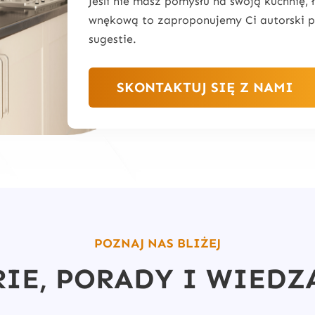
Jeśli nie masz pomysłu na swoją kuchnię, ł
wnękową to zaproponujemy Ci autorski pr
sugestie.
SKONTAKTUJ SIĘ Z NAMI
POZNAJ NAS BLIŻEJ
RIE, PORADY I WIEDZ