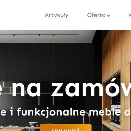
Artykuły
Oferta
e na zamów
 i funkcjonalne meble 