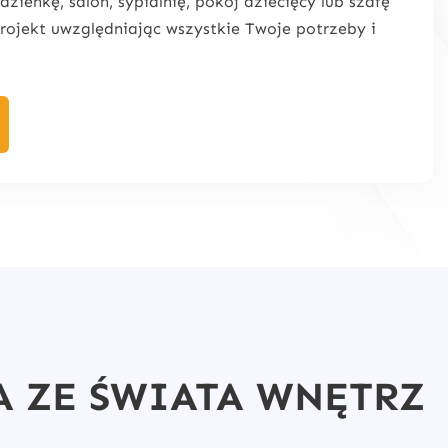
azienkę, salon, sypialnię, pokój dziecięcy lub szafę
ojekt uwzględniając wszystkie Twoje potrzeby i
A ZE ŚWIATA WNĘTRZ