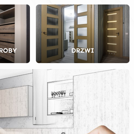
EROBY
DRZWI