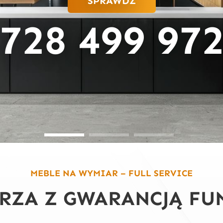
SPRAWDŹ
728 499 97
MEBLE NA WYMIAR – FULL SERVICE
RZA Z GWARANCJĄ FU